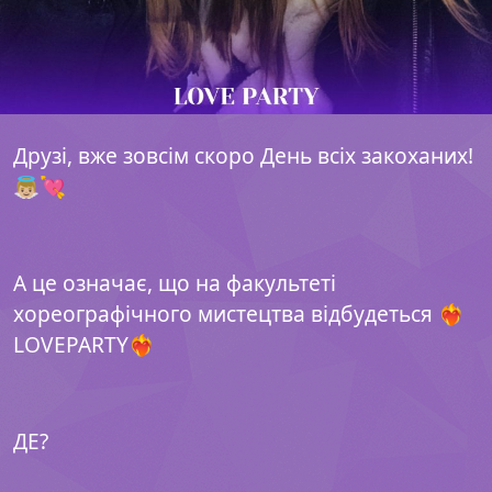
Друзі, вже зовсім скоро День всіх закоханих!
👼🏼💘
А це означає, що на факультеті
хореографічного мистецтва відбудеться ❤️‍🔥
LOVEPARTY❤️‍🔥
ДЕ?