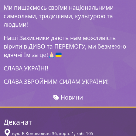
Ми пишаємось своїми національними
символами, традиціями, культурою та
людьми!
Наші Захисники дають нам можливість
вірити в ДИВО та ПЕРЕМОГУ, ми безмежно
вдячні Їм за це!
🙏🏻
СЛАВА УКРАЇНІ!
СЛАВА ЗБРОЙНИМ СИЛАМ УКРАЇНИ!
Новини
Деканат
вул. Є.Коновальця 36, корп. 1, каб. 105