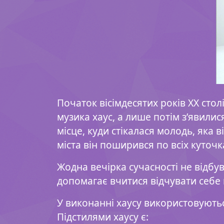
Початок вісімдесятих років ХХ сто
музика хаус, а лише потім з’явили
місце, куди стікалася молодь, яка 
міста він поширився по всіх куточка
Жодна вечірка сучасності не відбу
допомагає вчитися відчувати себе в
У виконанні хаусу використовуютьс
Підстилями хаусу є: