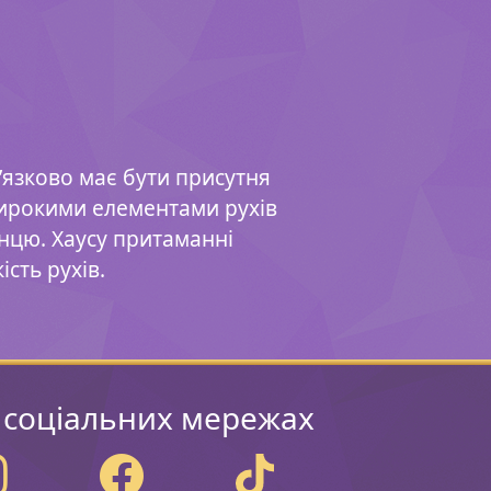
в’язково має бути присутня
 широкими елементами рухів
танцю. Хаусу притаманні
ість рухів.
 соціальних мережах