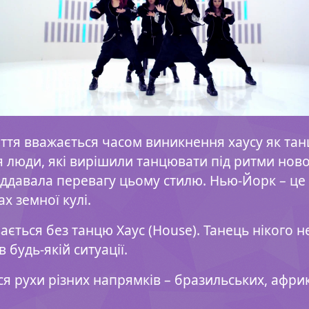
ліття вважається часом виникнення хаусу як та
ся люди, які вирішили танцювати під ритми нов
віддавала перевагу цьому стилю. Нью-Йорк – це 
х земної кулі.
вається без танцю Хаус (House). Танець нікого 
 будь-якій ситуації.
я рухи різних напрямків – бразильських, африк