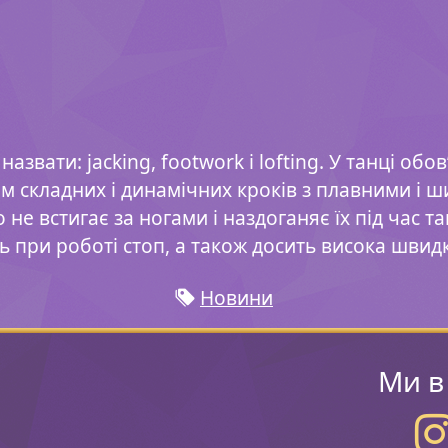
звати: jacking, footwork і lofting. У танці обо
ням складних і динамічних кроків з плавними і
 не встигає за ногами і наздоганяє їх під час 
ть при роботі стоп, а також досить висока швидк
Новини
Ми в