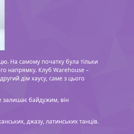
нцю. На самому початку була тільки
ого напрямку. Клуб Warehouse –
другий дім хаусу, саме з цього
не залишає байдужим, він
анських, джазу, латинських танців.