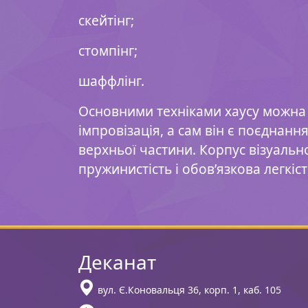
скейтінг;
стомпінг;
шаффлінг.
Основними техніками хаусу можна на
імпровізація, а сам він є поєднан
верхньої частини. Корпус візуально
пружинистість і обов’язкова легкіс
Деканат
вул. Є.Коновальця 36, корп. 1, каб. 105