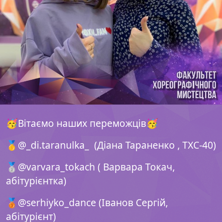
🥳Вітаємо наших переможців🥳
🥇@_di.taranulkа_ (Діана Тараненко , ТХС-40)
🥈@varvara_tokach ( Варвара Токач,
абітурієнтка)
🥉@serhiyko_dance (Іванов Сергій,
абітурієнт)