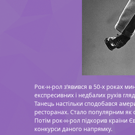
Рок-н-рол з’явився в 50-х роках м
експресивних і недбалих рухів гля
Танець настільки сподобався амери
ресторанах. Стало популярним як с
Потім рок-н-рол підкорив країни Є
конкурси даного напрямку.