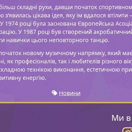
 більш складні рухи, давши початок спортивному
ю з‘явилась цікава ідея, яку їм вдалося втілити
У 1974 році була заснована Європейська Асоціа
цію. У 1987 році був створений акробатичний 
ти навички цього неповторного танцю.
початок новому музичному напрямку, який має 
 як професіоналів, так і любителів різного віку
, складною технікою виконання, естетичною при
зитивну енергію.
Новини
Ми в