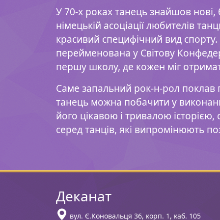
У 70-х роках танець знайшов нові,
німецькій асоціації любителів танц
красивий специфічний вид спорту. 
перейменована у Світову Конфедера
першу школу, де кожен міг отрима
Саме запальний рок-н-рол поклав 
танець можна побачити у виконанні,
його цікавою і тривалою історією
серед танців, які випромінюють по
Деканат
вул. Є.Коновальця 36, корп. 1, каб. 105