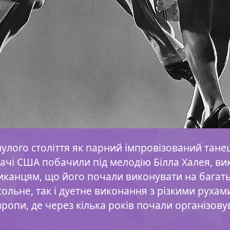
инулого століття як парний імпровізований тан
дачі США побачили під мелодію Білла Халея, вик
канцям, що його почали виконувати на багатьо
ольне, так і дуетне виконання з різкими руха
вропи, де через кілька років почали організов