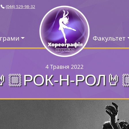
(044) 529-98-32
ограми
Факультет
4 Травня 2022
🤘🏼РОК-Н-РОЛ🤘