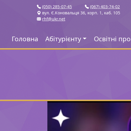
(050) 285-07-45
(067) 403-74-02
вул. Є.Коновальця 36, корп. 1, каб. 105
rhf@ukr.net
Головна
Абітурієнту
Освітні пр