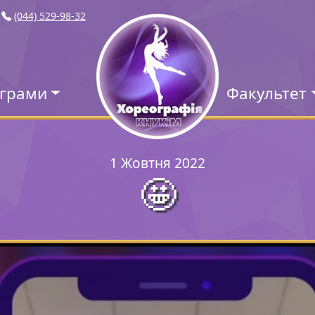
(044) 529-98-32
ограми
Факультет
1 Жовтня 2022
🤩