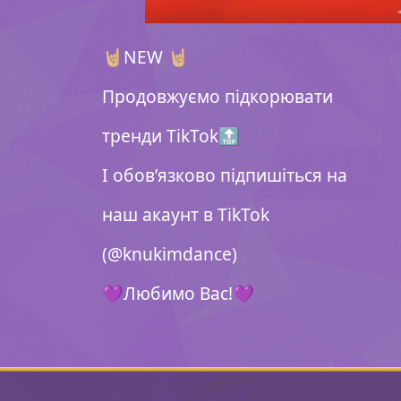
🤘🏼NEW 🤘🏼
Продовжуємо підкорювати
тренди TikTok🔝
І обов’язково підпишіться на
наш акаунт в TikTok
(@knukimdance)
💜Любимо Вас!💜