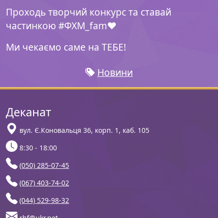
Проходь творчий конкурс та ставай
частинкою #ФХМ_fam❤️
Ми чекаємо саме на ТЕБЕ!
Новини
Деканат
вул. Є.Коновальця 36, корп. 1, каб. 105
8:30 - 18:00
(050) 285-07-45
(067) 403-74-02
(044) 529-98-32
rhf@ukr.net