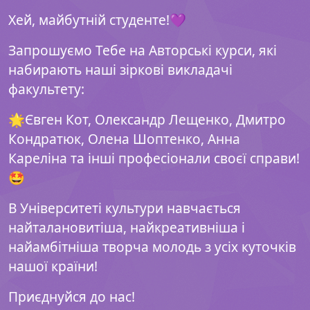
Хей, майбутній студенте!💜
Запрошуємо Тебе на Авторські курси, які
набирають наші зіркові викладачі
факультету:
🌟Євген Кот, Олександр Лещенко, Дмитро
Кондратюк, Олена Шоптенко, Анна
Кареліна та інші професіонали своєї справи!
🤩
В Університеті культури навчається
найталановитіша, найкреативніша і
найамбітніша творча молодь з усіх куточків
нашої країни!
Приєднуйся до нас!