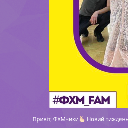
Привіт, ФХМчики🫰🏻 Новий тиждень 