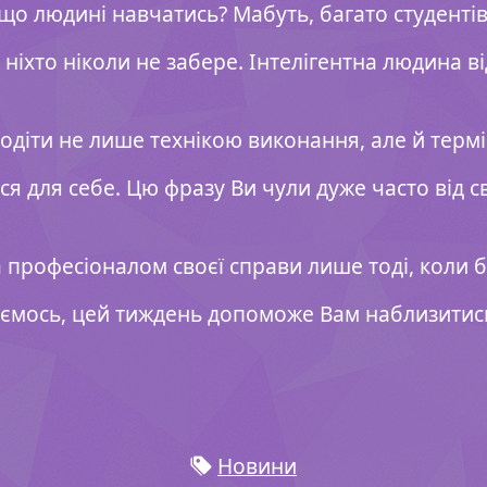
що людині навчатись? Мабуть, багато студентів
 ніхто ніколи не забере. Інтелігентна людина в
діти не лише технікою виконання, але й термі
я для себе. Цю фразу Ви чули дуже часто від сво
 професіоналом своєї справи лише тоді, коли б
аємось, цей тиждень допоможе Вам наблизитись
Новини