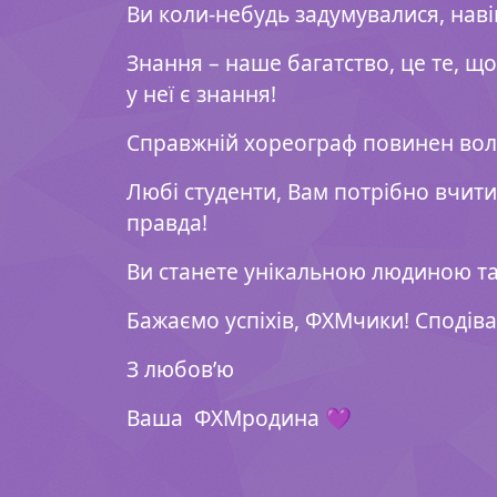
Ви коли-небудь задумувалися, наві
Знання – наше багатство, це те, що
у неї є знання!
Справжній хореограф повинен воло
Любі студенти, Вам потрібно вчитис
правда!
Ви станете унікальною людиною та
Бажаємо успіхів, ФХМчики! Сподів
З любов’ю
Ваша
ФХМродина 💜