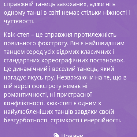
справжній танець закоханих, адже ні в
одному танці в світі немає стільки ніжності і
чуттєвості.
Квік-степ – це справжня протилежність
повільного фокстроту. Він є найшвидшим
танцем серед усіх відомих класичних і
стандартних хореографічних постановок.
Це динамічний і веселий танець, який
нагадує якусь гру. Незважаючи на те, що в
цій версії фокстроту немає ні
романтичності, ні пристрасної
конфліктності, квік-степ є одним з
найулюбленіших танців завдяки своїй
безтурботності, стрімкості і енергійності.
Новини