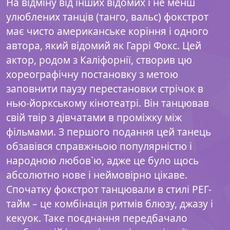
На відміну від інших відомих і не менш
улюблених танців (танго, вальс) фокстрот
має чисто американське коріння і одного
автора, який відомий як Гаррі Фокс. Цей
актор, родом з Каліфорнії, створив цю
хореографічну постановку з метою
заповнити паузу перестановки стрічок в
нью-йоркському кінотеатрі. Він танцював
свій твір з дівчатами в проміжку між
фільмами. З першого подання цей танець
обзавівся справжньою популярністю і
народною любов`ю, адже це було щось
абсолютно нове і неймовірно цікаве.
Спочатку фокстрот танцювали в стилі РЕГ-
тайм – це комбінація ритмів блюзу, джазу і
кекуок. Таке поєднання передбачало