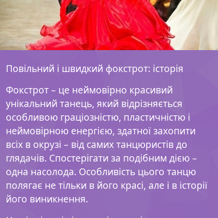
Повільний і швидкий фокстрот: історія
Фокстрот – це неймовірно красивий
унікальний танець, який відрізняється
особливою граціозністю, пластичністю і
неймовірною енергією, здатної захопити
всіх в окрузі – від самих танцюристів до
глядачів. Спостерігати за подібним дією –
одна насолода. Особливість цього танцю
полягає не тільки в його красі, але і в історії
його виникнення.