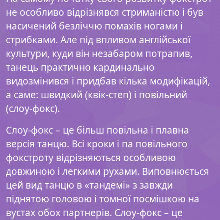
не особливо відрізнявся стриманістю і був
насичений безліччю помахів ногами і
стрибками. Але під впливом англійської
культури, куди він незабаром потрапив,
танець практично кардинально
видозмінився і придбав кілька модифікацій,
а саме: швидкий (квік-степ) і повільний
(слоу-фокс).
Слоу-фокс – це більш повільна і плавна
версія танцю. Всі кроки і па повільного
фокстроту відрізняються особливою
довжиною і легкими рухами. Виповнюється
цей вид танцю в «тандемі» з завжди
піднятою головою і томної посмішкою на
вустах обох партнерів. Слоу-фокс – це