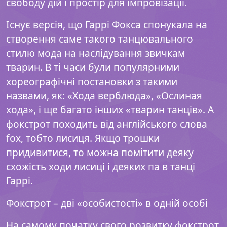
свободу дій і простір для імпровізації.
Існує версія, що Гаррі Фокса спонукала на
створення саме такого танцювального
стилю мода на наслідування звичкам
тварин. В ті часи були популярними
хореографічні постановки з такими
назвами, як: «Хода верблюда», «Ослиная
хода», і ще багато інших «тварин танців». А
фокстрот походить від англійського слова
fox, тобто лисиця. Якщо трошки
придивитися, то можна помітити деяку
схожість ходи лисиці і деяких па в танці
Гаррі.
Фокстрот – дві «особистості» в одній особі
На самому початку свого розвитку фокстрот