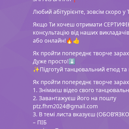
Любий абітурієнте, зовсім скоро у 
Якщо Ти хочеш отримати СЕРТИФІК
консультацію від наших викладачі
або онлайн!🔥👍
Як пройти попереднє творче зара
Дуже просто!⬇️
✨Підготуй танцювальний етюд та
Як пройти попереднє творче зара
1. Знімаєш відео свого танцюваль
2. Завантажуєш його на пошту
ptz.fhm2024@gmail.com
3. В темі листа вказуєш (ОБОВ’ЯЗКО
– ПІБ