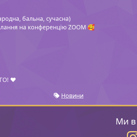
ародна, бальна, сучасна)
силання на конференцію ZOOM 🥰
О! ❤️
Новини
Ми в