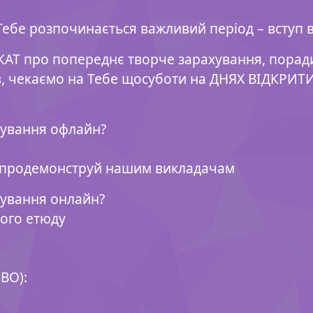
Тебе розпочинається важливий період – вступ в 
АТ про попереднє творче зарахування, поради
в, чекаємо на Тебе щосуботи на ДНЯХ ВІДКРИТ
хування офлайн?
 продемонструй нашим викладачам
хування онлайн?
ного етюду
ВО):