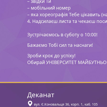
– звідки Ти
– мобільний номер
– яка хореографія Тебе цікавить (н
4. Надсилаєш листа та чекаєш по
⠀
Зустрічаємось в суботу о 10:00!
Бажаємо Тобі сил та наснаги!
Зроби крок до успіху!
Обирай УНІВЕРСИТЕТ МАЙБУТНЬОГ
Деканат
вул. Є.Коновальця 36, корп. 1, каб. 105