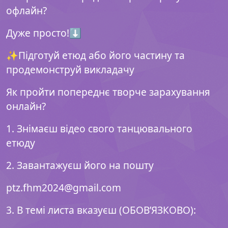
офлайн?
Дуже просто!⬇️
✨Підготуй етюд або його частину та
продемонструй викладачу
Як пройти попереднє творче зарахування
онлайн?
1. Знімаєш відео свого танцювального
етюду
2. Завантажуєш його на пошту
ptz.fhm2024@gmail.com
3. В темі листа вказуєш (ОБОВ’ЯЗКОВО):