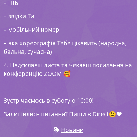
– ПІБ
– звідки Ти
– мобільний номер
– яка хореографія Тебе цікавить (народна,
бальна, сучасна)
4. Надсилаєш листа та чекаєш посилання на
конференцію ZOOM 🥰
⠀
Зустрічаємось в суботу о 10:00!
Залишились питання? Пиши в Direct😉❤️
Новини