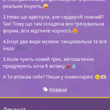
реально існують.🤪
3.Нема що вдягнути, але гардероб повний?
Так! Тому що там складена вся тренувальна
форма, всіх відтінків чорного.🤩
4.Існує два види музики: танцювальна та вся
інша 🎵🎶
5.Коли чують новий трек, автоматично
придумують хоча б вісімку💃🏼🕺
А Ти впізнав себе? Пиши у коментарях! 🙃🫶🏻
Новини
Деканат