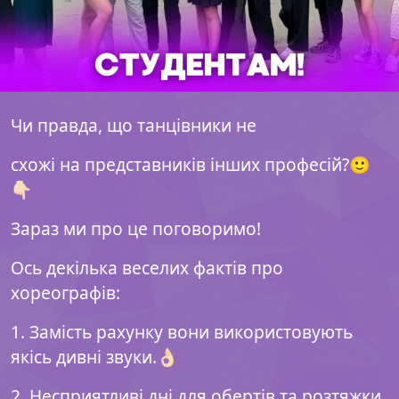
Чи правда, що танцівники не
схожі на представників інших професій?🙂
👇🏻
Зараз ми про це поговоримо!
Ось декілька веселих фактів про
хореографів:
1. Замість рахунку вони використовують
якісь дивні звуки.👌🏻
2. Несприятливі дні для обертів та розтяжки