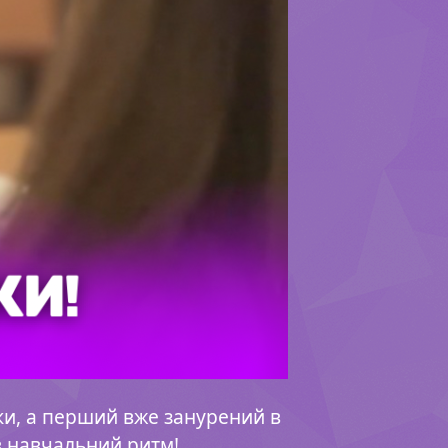
ки, а перший вже занурений в
в навчальний ритм!