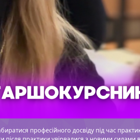
биратися професійного досвіду під час практи
ки після практики увірвалися з новими силами 