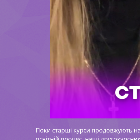
Поки старші курси продовжують на
освітній процес, наші другокурсни