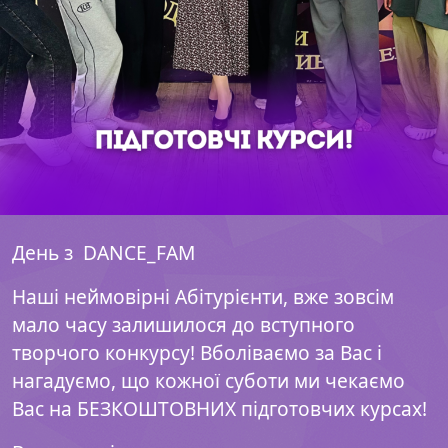
День з DANCE_FAM
Наші неймовірні Абітурієнти, вже зовсім
мало часу залишилося до вступного
творчого конкурсу! Вболіваємо за Вас і
нагадуємо, що кожної суботи ми чекаємо
Вас на БЕЗКОШТОВНИХ підготовчих курсах!