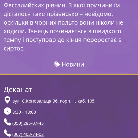
Фессалийских рівнин. З якої причини їм
дісталося таке прізвисько – невідомо,
оскільки в чорних пальто вони ніколи не
ходили. Танець починається з швидкого
темпу і поступово до кінця переростає в
сиртос.
Новини
Деканат
вул. Є.Коновальця 36, корп. 1, каб. 105
8:30 - 18:00
(050) 285-07-45
(067) 403-74-02