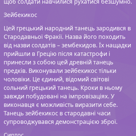
щоб солдати навчилися рухатися безшумно.
Зейбекикос
Цей грецький народний танець зародився в
Стародавньої Фракії. Назва його походить
від назви солдатів – зембекидов. Їх нащадки
прийшли в Грецію після катастрофи і
принесли з собою цей древній танець
предків. Виконували зейбекикос тільки
чоловіки. Це єдиний, відомий світові
сольний грецький танець. Кроки в ньому
завжди побудовані на імпровізаціях. У
виконавця є можливість виразити себе.
Танець зейбекикос в стародавні часи
супроводжувався демонстрацією зброї.
Сиртос