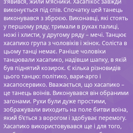
з’явився, жили м’ясники. Хасапікос завжди
виконується під спів. Спочатку цей танець
виконувався з зброєю. Виконавці, які стоять
у першому ряду, тримали в руках палиці,
ножі і хлисти, у другому ряду – мечі. Танцює
хасапико група з чоловіків і жінок. Соліста в
цьому танці немає. Раніше чоловіки
танцювали хасапико, надівши шапку, в якій
був піднятий козирок. Є кілька різновидів
цього танцю: політико, вари-арго і
хасапосервико. Вважається, що хасапико –
це танець воїнів. Виконувався він обраними
загонами. Рухи були дуже простими,
зображували виходить на поле битви воїна,
який б’ється з ворогом і здобуває перемогу.
Хасапико використовувався ще і для того,