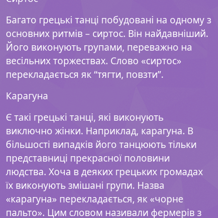
Багато грецькі танці побудовані на одному з
основних ритмів – сиртос. Він найдавніший.
Його виконують групами, переважно на
весільних торжествах. Слово «сиртос»
перекладається як “тягти, повзти”.
Карагуна
Є такі грецькі танці, які виконують
виключно жінки. Наприклад, карагуна. В
більшості випадків його танцюють тільки
представниці прекрасної половини
людства. Хоча в деяких грецьких громадах
їх виконують змішані групи. Назва
«карагуна» перекладається, як «чорне
пальто». Цим словом називали фермерів з