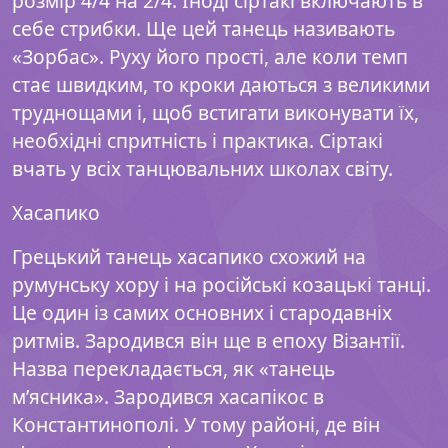
розмір 4/4 на 2/4. Іноді сіртакі включають в
себе стрибки. Ще цей танець називають
«Зорбас». Руху його прості, але коли темп
стає швидким, то кроки даються з великими
труднощами і, щоб встигати виконувати їх,
необхідні спритність і практика. Сіртакі
вчать у всіх танцювальних школах світу.
Хасапико
Грецький танець хасапико схожий на
румунську хору і на російські козацькі танці.
Це один із самих основних і стародавніх
ритмів. Зародився він ще в епоху Візантії.
Назва перекладається, як «танець
м’ясника». Зародився хасапікос в
Константинополі. У тому районі, де він