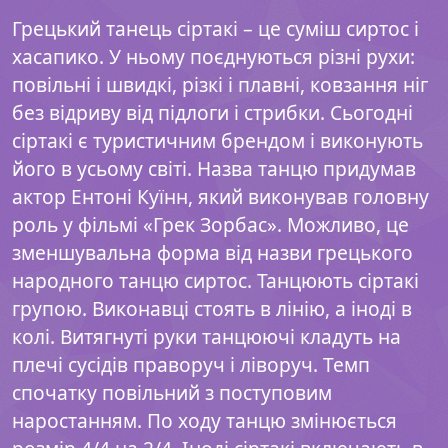
Грецький танець сіртакі – це суміш сиртос і
хасапико. У ньому поєднуються різні рухи:
повільні і швидкі, різкі і плавні, ковзання ніг
без відриву від підлоги і стрибки. Сьогодні
сіртакі є туристичним брендом і виконують
його в усьому світі. Назва танцю придумав
актор Ентоні Куїнн, який виконував головну
роль у фільмі «Грек Зорбас». Можливо, це
зменшувальна форма від назви грецького
народного танцю сиртос. Танцюють сіртакі
групою. Виконавці стоять в лінію, а іноді в
колі. Витягнуті руки танцюючі кладуть на
плечі сусідів праворуч і ліворуч. Темп
спочатку повільний з поступовим
наростанням. По ходу танцю змінюється