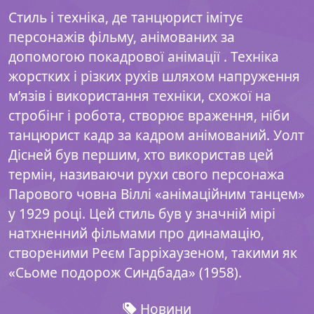
Стиль і техніка, де танцюрист імітує
персонажів фільму, анімованих за
допомогою покадрової анімації . Техніка
жорстких і різких рухів шляхом напруження
м’язів і використання техніки, схожої на
стробінг і робота, створює враження, ніби
танцюрист кадр за кадром анімований. Уолт
Дісней був першим, хто використав цей
термін, називаючи рухи свого персонажа
Парового човна Віллі «анімаційним танцем»
у 1929 році. Цей стиль був у значній мірі
натхненний фільмами про динамацію,
створеними Реєм Гарріхаузеном, такими як
«Сьоме подорож Синдбада» (1958).
Новини