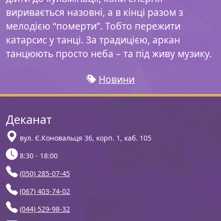
виривається назовні, а в кінці разом з
мелодією “померти”. Тобто пережити
катарсис у танці. За традицією, аркан
танцюють просто неба – та під живу музику.
Новини
Деканат
вул. Є.Коновальця 36, корп. 1, каб. 105
8:30 - 18:00
(050) 285-07-45
(067) 403-74-02
(044) 529-98-32