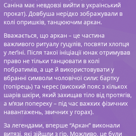
Саніна має невдовзі вийти в український
прокат). Довбуша нерідко зображували в
колі опришків, танцюючим аркан.
Вважається, що аркан – це частина
важливого ритуалу гуцулів, посвяти хлопця
у леґіні. Після такої ініціації юнак отримував
право не тільки танцювати в колі
побратимів, а ще й використовувати у
вбранні символи чоловічої сили: бартку
(топірець) та черес (високий пояс з кількох
шарів шкіри, який захищав тіло від протягів,
а м’язи попереку – під час важких фізичних
навантажень, звичних у горах).
За легендами, вперше “Аркан” виконали
витязі, які зійшли з гір. Можливо, це були