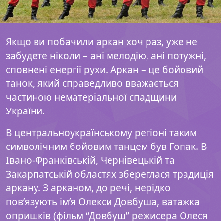
Якщо ви побачили аркан хоч раз, уже не
забудете ніколи – ані мелодію, ані потужні,
сповнені енергії рухи. Аркан – це бойовий
танок, який справедливо вважається
частиною нематеріальної спадщини
України.
В центральноукраїнському регіоні таким
символічним бойовим танцем був Гопак. В
Івано-Франківській, Чернівецькій та
Закарпатській областях збереглася традиція
аркану. З арканом, до речі, нерідко
пов’язують ім’я Олекси Довбуша, ватажка
опришків (фільм “Довбуш” режисера Олеся