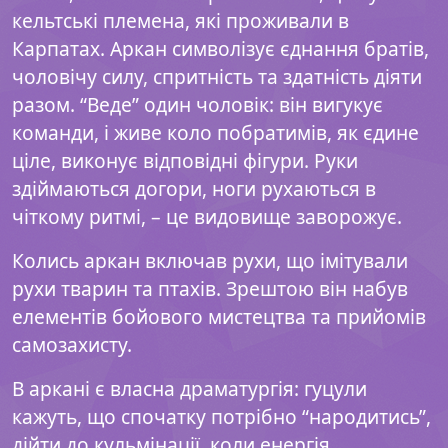
кельтські племена, які проживали в
Карпатах. Аркан символізує єднання братів,
чоловічу силу, спритність та здатність діяти
разом. “Веде” один чоловік: він вигукує
команди, і живе коло побратимів, як єдине
ціле, виконує відповідні фігури. Руки
здіймаються догори, ноги рухаються в
чіткому ритмі, – це видовище заворожує.
Колись аркан включав рухи, що імітували
рухи тварин та птахів. Зрештою він набув
елементів бойового мистецтва та прийомів
самозахисту.
В аркані є власна драматургія: гуцули
кажуть, що спочатку потрібно “народитись”,
дійти до кульмінації, коли енергія