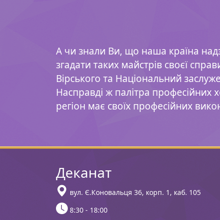
А чи знали Ви, що наша країна над
згадати таких майстрів своєї спра
Вірського та Національний заслуж
Насправді ж палітра професійних 
регіон має своїх професійних вико
Деканат
вул. Є.Коновальця 36, корп. 1, каб. 105
8:30 - 18:00