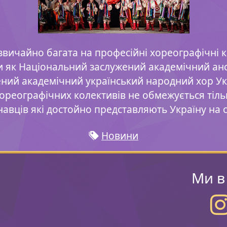
звичайно багата на професійні хореографічні 
ви як Національний заслужений академічний ан
ений академічний український народний хор Укр
хореографічних колективів не обмежується тіл
навців які достойно представляють Україну на с
Новини
Ми в