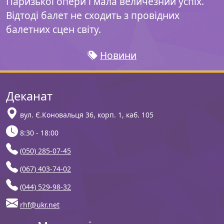
Паризької опери і мала величезний успіх.
Відтоді балет не сходить з провідних
балетних сцен світу.
Новини
Деканат
вул. Є.Коновальця 36, корп. 1, каб. 105
8:30 - 18:00
(050) 285-07-45
(067) 403-74-02
(044) 529-98-32
rhf@ukr.net