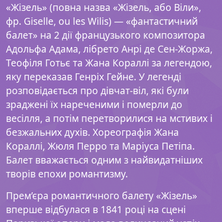
«Жізель» (повна назва «Жізель, або Віли»,
фр. Giselle, ou les Wilis) — «фантастичний
балет» на 2 дії французького композитора
Адольфа Адама, лібрето Анрі де Сен-Жоржа,
Теофіля Готьє та Жана Кораллі за легендою,
яку переказав Генріх Гейне. У легенді
розповідається про дівчат-віл, які були
зраджені їх нареченими і померли до
весілля, а потім перетворилися на мстивих і
безжальних духів. Хореографія Жана
Кораллі, Жюля Перро та Маріуса Петіпа.
Балет вважається одним з найвидатніших
творів епохи романтизму.
Прем’єра романтичного балету «Жізель»
вперше відбулася в 1841 році на сцені