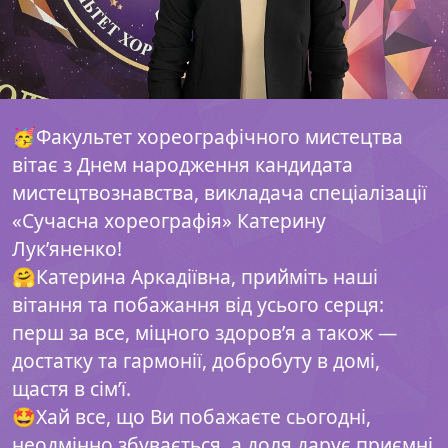
🥳Факультет хореографічного мистецтва
вітає з Днем народження кандидата
мистецтвознавства, викладача спеціалізації
«Сучасна хореографія» Катерину
Лук’яненко!
🤗Катерина Аркадіївна, прийміть наші
вітання та побажання від усього серця:
перш за все, міцного здоров’я а також —
достатку та гармонії, добробуту в домі,
щастя в сім’ї.
🤩Хай все, що Ви побажаєте сьогодні,
неодмінно збувається, а доля дарує приємні