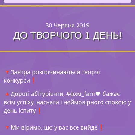
30 Червня 2019
ДО ТВОРЧОГО 1 ДЕНЬ!
🔻Завтра розпочинаються творчі
конкурси❗️
🔺Дорогі абітурієнти, #фхм_fam❤️ бажає
всім успіху, наснаги і неймовірного спокою у
день іспиту❗️
⠀
🔻Ми віримо, що у вас все вийде❗️