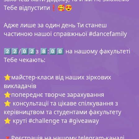
Тебе відпустити❗️🥰😍
⠀
Адже лише за один день Ти станеш
частиною нашої справжньої #dancefamily
⠀
2️⃣2️⃣/0️⃣2️⃣з 8️⃣:0️⃣0️⃣ на нашому факультеті
Тебе чекають:
⠀
⭐️майстер-класи від наших зіркових
викладачів
⭐️попереднє творче зарахування
⭐️ консультації та цікаве спілкування з
керівництвом та студентами факультету
⭐️ круті #challenge та #giveaway
⠀
🔻Реєстрація на нашому telegram-каналі