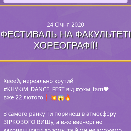
24 Січня 2020
ФЕСТИВАЛЬ НА ФАКУЛЬТЕТІ
ХОРЕОГРАФІЇ!
Хееей, нереально крутий
#КНУКіМ_DANCE_FEST від #фхм_fam❤️
вже 22 лютого❗️💥😱🔥
⠀
З самого ранку Ти поринеш в атмосферу
ЗІРКОВОГО ВИШу, а вже ввечері не
захочеш їхати додому, та й ми не зможемо