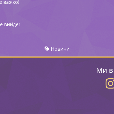
е важко!
е вийде!
Новини
Ми в