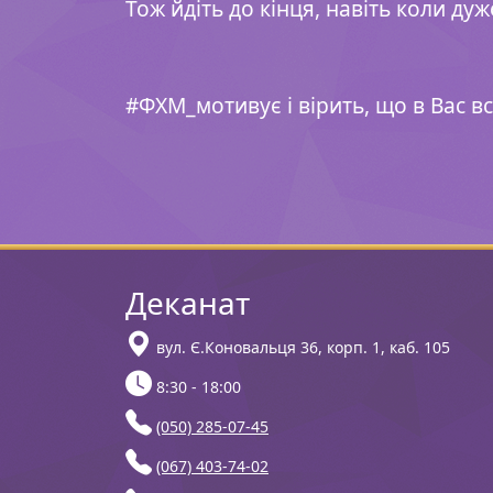
Тож йдіть до кінця, навіть коли дуж
⠀
#ФХМ_мотивує і вірить, що в Вас вс
Деканат
вул. Є.Коновальця 36, корп. 1, каб. 105
8:30 - 18:00
(050) 285-07-45
(067) 403-74-02