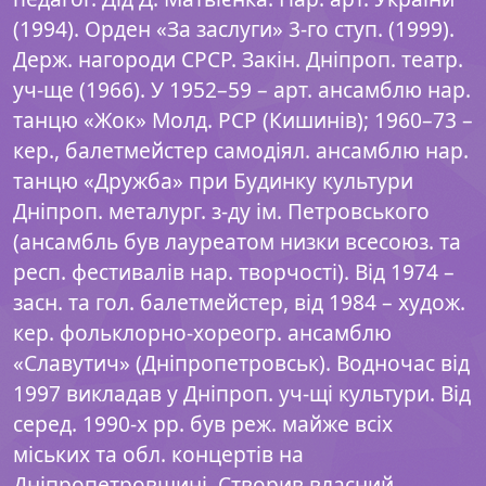
(1994). Орден «За заслуги» 3-го ступ. (1999).
Держ. нагороди СРСР. Закін. Дніпроп. театр.
уч-ще (1966). У 1952–59 – арт. ансамблю нар.
танцю «Жок» Молд. РСР (Кишинів); 1960–73 –
кер., балетмейстер самодіял. ансамблю нар.
танцю «Дружба» при Будинку культури
Дніпроп. металург. з-ду ім. Петровського
(ансамбль був лауреатом низки всесоюз. та
респ. фестивалів нар. творчості). Від 1974 –
засн. та гол. балетмейстер, від 1984 – худож.
кер. фольклорно-хореогр. ансамблю
«Славутич» (Дніпропетровськ). Водночас від
1997 викладав у Дніпроп. уч-щі культури. Від
серед. 1990-х рр. був реж. майже всіх
міських та обл. концертів на
Дніпропетровщині. Створив власний