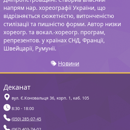
напрям нар. хореографії України, що
відрізняється сюжетністю, витонченістю
стилізації та пишністю форми. Автор низки
хореогр. та вокал.-хореогр. програм,
репрезентов. у країнах СНД, Франції,
Швейцарії, Румунії.
Новини
Деканат
вул. Є.Коновальця 36, корп. 1, каб. 105
8:30 - 18:00
(050) 285-07-45
(067) 403-74-02