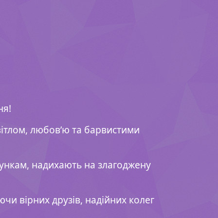
ня!
ітлом, любов’ю та барвистими
сункам, надихають на злагоджену
ючи вірних друзів, надійних колег