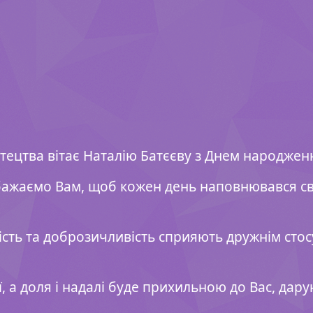
тецтва вітає Наталію Батєєву з Днем народжен
бажаємо Вам, щоб кожен день наповнювався св
ість та доброзичливість сприяють дружнім сто
ї, а доля і надалі буде прихильною до Вас, дару