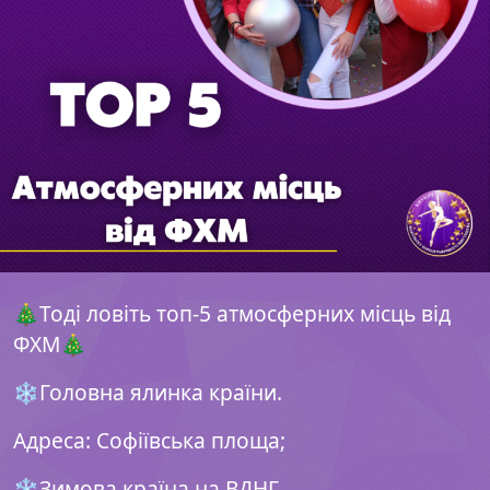
🎄Тоді ловіть топ-5 атмосферних місць від
ФХМ🎄
❄️Головна ялинка країни.
Адреса: Софіївська площа;
❄️Зимова країна на ВДНГ