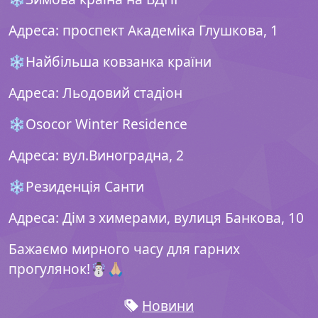
Адреса: проспект Академіка Глушкова, 1
❄️Найбільша ковзанка країни
Адреса: Льодовий стадіон
❄️Osocor Winter Residence
Адреса: вул.Виноградна, 2
❄️Резиденція Санти
Адреса: Дім з химерами, вулиця Банкова, 10
Бажаємо мирного часу для гарних
прогулянок!☃️🙏🏼
Новини