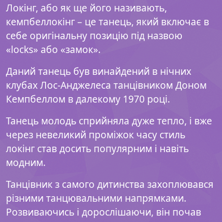
Локінг, або як ще його називають,
кемпбеллокінг – це танець, який включає в
себе оригінальну позицію під назвою
«locks» або «замок».
Даний танець був винайдений в нічних
клубах Лос-Анджелеса танцівником Доном
Кемпбеллом в далекому 1970 році.
Танець молодь сприйняла дуже тепло, і вже
через невеликий проміжок часу стиль
локінг став досить популярним і навіть
модним.
Танцівник з самого дитинства захоплювався
різними танцювальними напрямками.
Розвиваючись і дорослішаючи, він почав