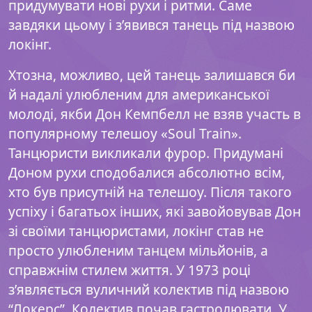
придумувати нові рухи і ритми. Саме
завдяки цьому і з’явився танець під назвою
локінг.
Хтозна, можливо, цей танець залишався би
й надалі улюбленим для американської
молоді, якби Дон Кемпбелл не взяв участь в
популярному телешоу «Soul Train».
Танцюристи викликали фурор. Придумані
Доном рухи сподобалися абсолютно всім,
хто був присутній на телешоу. Після такого
успіху і багатьох інших, які завойовував Дон
зі своїми танцюристами, локінг став не
просто улюбленим танцем мільйонів, а
справжнім стилем життя. У 1973 році
з’являється вуличний колектив під назвою
“Локерс”. Колектив почав гастролювати. У