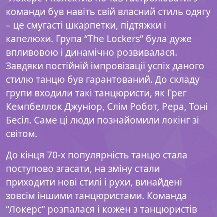
команди був навіть свій власний стиль одягу
– це смугасті шкарпетки, підтяжки і
капелюхи. Група “The Lockers” була дуже
впливовою і динамічно розвивалася.
Завдяки постійній імпровізації успіх даного
стилю танцю був гарантований. До складу
групи входили такі танцюристи, як Грег
Кемпбеллок Джуніор, Слім Робот, Рера, Тоні
Бесіл. Саме ці люди познайомили локінг зі
світом.
До кінця 70-х популярність танцю стала
поступово згасати, на зміну стали
приходити нові стилі і рухи, винайдені
зовсім іншими танцюристами. Команда
“Локерс” розпалася і кожен з танцюристів