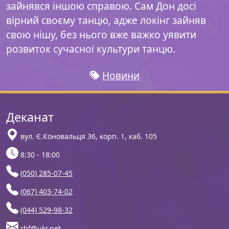
зайнявся іншою справою. Сам Дон досі
вірний своєму танцю, адже локінг зайняв
свою нішу, без нього вже важко уявити
розвиток сучасної культури танцю.
Новини
Деканат
вул. Є.Коновальця 36, корп. 1, каб. 105
8:30 - 18:00
(050) 285-07-45
(067) 403-74-02
(044) 529-98-32
rhf@ukr.net