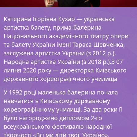
Катерина Ігорівна Кухар — українська
артистка балету, прима-балерина
Національного академічного театру опери
та балету України імені Тараса Шевченка,
заслужена артистка України (з 2012 р.).
Народна артистка України (з 2018 р.).З 07
липня 2020 року — директорка Київського
державного хореографічного училища
У 1992 році маленька балерина почала
навчатися в Київському державному
хореографічному училищі. За два роки її
було нагороджено дипломом 2-го
всеукраїнського фестивалю народної
творчості «Всі ми діти твої, Україно».