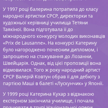
У 1997 році балерина потрапила до класу
народної артистки СРСР, директорки та
художньої керівниці училища Тетяни
Таякіної. Вона підготувала її до
міжнародного конкурсу молодих виконавців
«Prix de Lausanne». На конкурсі Катерину
було нагороджено почесним дипломом, і
запрошено на стажування до Лозанни,
Швейцарія. Однак, від цієї пропозиції вона
відмовилася. Того ж року народний артист
СРСР Валерій Ковтун обрав її для дебюту з
партією Маші в балеті «Лускунчик» у Японії.
У 1999 році Катерина Кухар з відзнакою
екстерном закінчила училище, і почала
працювати в трупі Національної опери