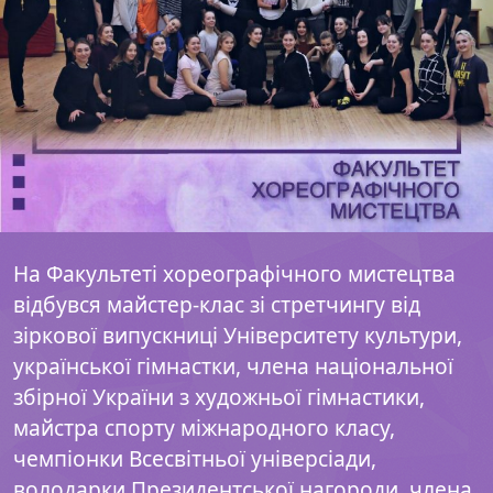
На Факультеті хореографічного мистецтва
відбувся майстер-клас зі стретчингу від
зіркової випускниці Університету культури,
української гімнастки, члена національної
збірної України з художньої гімнастики,
майстра спорту міжнародного класу,
чемпіонки Всесвітньої універсіади,
володарки Президентської нагороди, члена