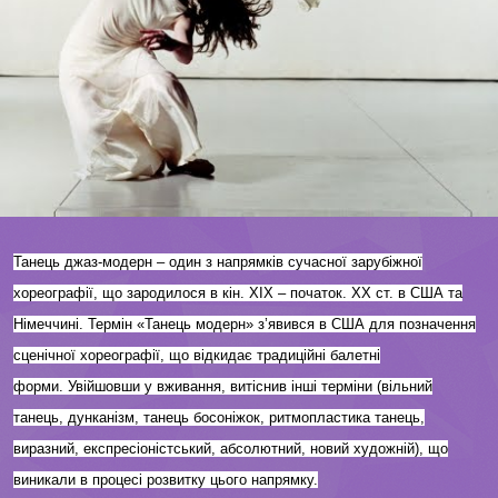
Танець джаз-модерн – один з напрямків сучасної зарубіжної
хореографії, що зародилося в кін.
XIX – початок.
XX ст.
в США та
Німеччині.
Термін «Танець модерн» з’явився в США для позначення
сценічної хореографії, що відкидає традиційні балетні
форми.
Увійшовши у вживання, витіснив інші терміни (вільний
танець, дунканізм, танець босоніжок, ритмопластика танець,
виразний, експресіоністський, абсолютний, новий художній), що
виникали в процесі розвитку цього напрямку.