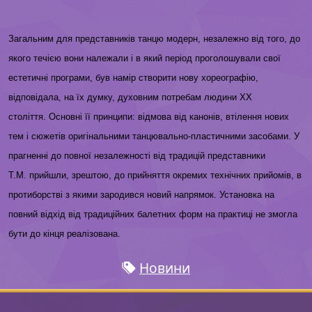
Загальним для представників танцю модерн, незалежно від того, до
якого течією вони належали і в який період проголошували свої
естетичні програми, був намір створити нову хореографію,
відповідала, на їх думку, духовним потребам людини XX
століття.
Основні її принципи: відмова від канонів, втілення нових
тем і сюжетів оригінальними танцювально-пластичними засобами.
У
прагненні до повної незалежності від традицій представники
Т.М.
прийшли, зрештою, до прийняття окремих технічних прийомів, в
протиборстві з якими зародився новий напрямок.
Установка на
повний відхід від традиційних балетних форм на практиці не змогла
бути до кінця реалізована.
Новини