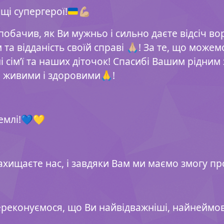
щі супергерої!
💪🏼
 побачив, як Ви мужньо і сильно даєте відсіч в
 та відданість своїй справі 🙏🏼! За те, що може
і сім’ї та наших діточок! Спасибі Вашим рідним
 живими і здоровими🙏!
емлі!💙💛
ахищаєте нас, і завдяки Вам ми маємо змогу п
ереконуємося, що Ви найвідважніші, найнеймов