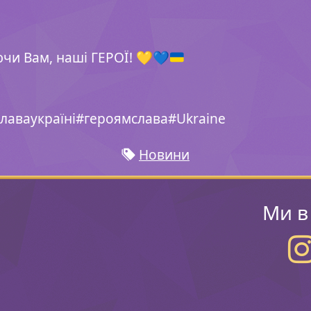
ючи Вам, наші ГЕРОЇ!
💛
💙
лаваукраїні#героямслава#Ukraine
Новини
Ми в