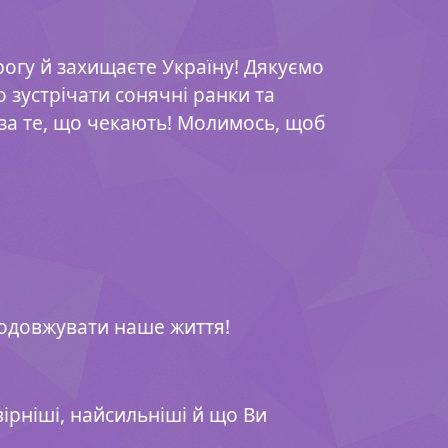
орогу й захищаєте Україну! Дякуємо
мо зустрічати сонячні ранки та
 за те, що чекають! Молимось, щоб
родовжувати наше життя!
ірніші, найсильніші й що Ви