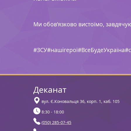
Ми обов’язково вистоїмо, завдячу
#ЗСУ#нашігерої#ВсеБудеУкраїна#с
Деканат
вул. Є.Коновальця 36, корп. 1, каб. 105
8:30 - 18:00
(050) 285-07-45