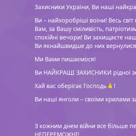
Захисники України, Ви наші найкра
Ви – найхоробріші воїни! Весь світ
Вам, за Вашу сміливість, патріотизм
спокійні вечори! Ви захищаєте наш
Ви якнайшвидше до них вернулися
Ми Вами пишаємося!
Ви НАЙКРАЩІ ЗАХИСНИКИ рідної з
Хай вас оберігає Господь🙏!
Ви наші янголи – своїми крилами з
З кожним днем війни все більше п
НЕПЕРЕМОЖНІ!