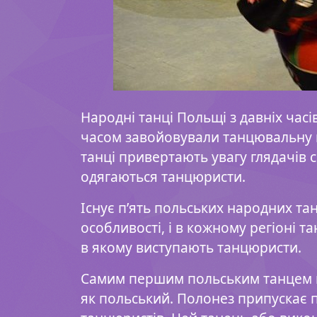
Народні танці Польщі з давніх часів
часом завойовували танцювальну к
танці привертають увагу глядачів 
одягаються танцюристи.
Існує п’ять польських народних танц
особливості, і в кожному регіоні т
в якому виступають танцюристи.
Самим першим польським танцем в
як польський. Полонез припускає п