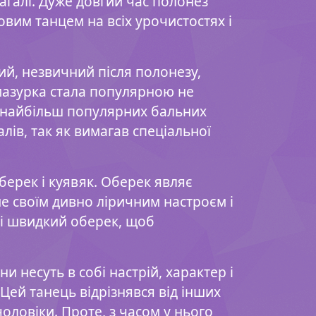
агалі. Дуже довгий час полонез
ковим танцем на всіх урочистостях і
й, незвичний після полонезу,
 мазурка стала популярною не
 з найбільш популярних бальних
лів, так як вимагав спеціальної
оберек і куявяк. Оберек являє
ме своїм дивно ліричним настроєм і
 і швидкий оберек, щоб
и несуть в собі настрій, характер і
 Цей танець відрізнявся від інших
оловіки. Проте, з часом у нього