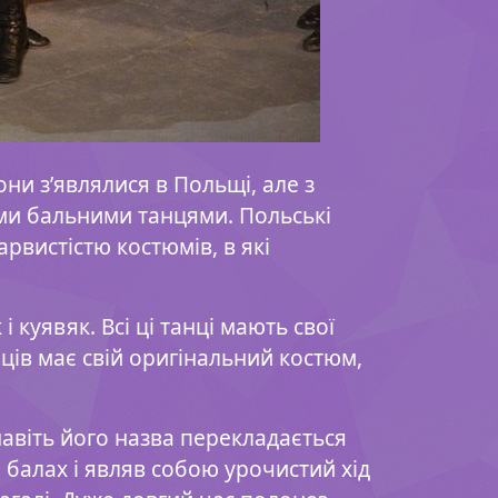
вони з’являлися в Польщі, але з
ми бальними танцями. Польські
рвистістю костюмів, в які
 куявяк. Всі ці танці мають свої
нців має свій оригінальний костюм,
навіть його назва перекладається
 балах і являв собою урочистий хід