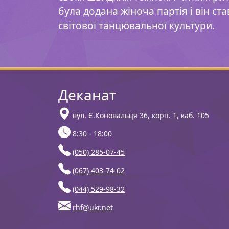
була додана жіноча партія і він ста
світової танцювальної культури.
Деканат
вул. Є.Коновальця 36, корп. 1, каб. 105
8:30 - 18:00
(050) 285-07-45
(067) 403-74-02
(044) 529-98-32
rhf@ukr.net