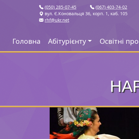
(050) 285-07-45
(067) 403-74-02
вул. Є.Коновальця 36, корп. 1, каб. 105
rhf@ukr.net
Головна
Абітурієнту
Освітні пр
НА