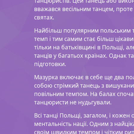
танцюристів. Цей танець або викон
вважався весільним танцем, проте п
святах.
Найбільш популярним польським та
темп і тим самим стає більш цікав
тільки на батьківщині в Польщі, а
танців у багатьох країнах. Однак 
підготовки.
Мазурка включає в себе ще два поль
собою стрімкий танець з вишуканим
повільним темпом. На балах спочат
танцюристи не нудьгували.
Всі танці Польщі, загалом, і кожен
ментальність нації. Одним з найцік
своїм швидким темпом і чітким рит