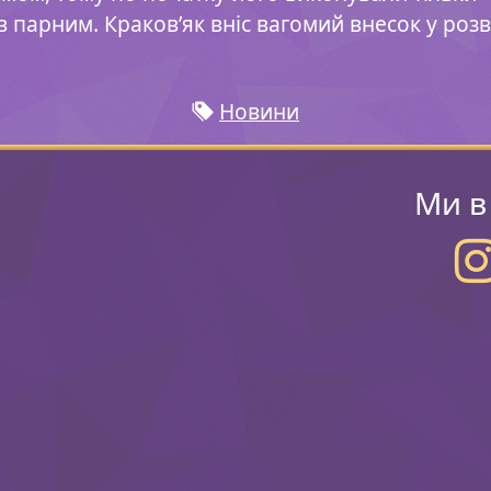
в парним. Краков’як вніс вагомий внесок у розвит
Новини
Ми в