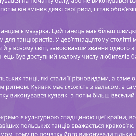
увався на початку балу, або не виконувався вз
отім він змінив деякі свої риси, і став обов’яз
нцем є мазурка. Цей танець має більш швидки
им для танцюристів. У дев’ятнадцятому столітті
ле й у всьому світі, завоювавши звання одного
танець був доступний малому числу любителів ба
ських танці, які стали її різновидами, а саме 
 ритмом. Куявяк має схожість з вальсом, а са
ку виконувався куявяк, а потім більш веселий
 окремо є культурною спадщиною цієї країни, вон
авіших польських танців вважається краков’як.
мом, тому по початку його виконували тільки ч