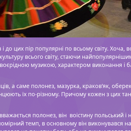
 і до цих пір популярні по всьому світу. Хоча, 
ультуру всього світу, стаючи найпопулярніши
своєрідною музикою, характером виконання і ба
ів, а саме полонез, мазурка, краков’як, оберек і
анцюють їх по-різному. Причому кожен з цих та
важається полонез, він
воістину польський і 
омірний темп, в основному він виконувався на