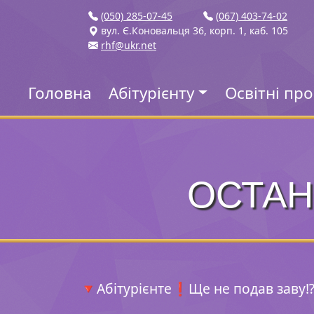
(050) 285-07-45
(067) 403-74-02
вул. Є.Коновальця 36, корп. 1, каб. 105
rhf@ukr.net
Головна
Абітурієнту
Освітні пр
ОСТАН
🔻Абітурієнте❗️Ще не подав заву⁉
⠀