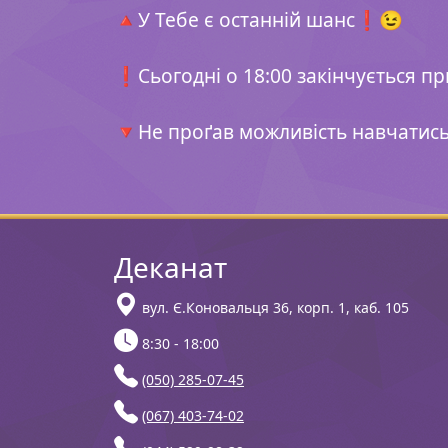
🔺У Тебе є останній шанс❗️😉
⠀
❗️Сьогодні о 18:00 закінчується 
⠀
🔻Не проґав можливість навчатись
Деканат
вул. Є.Коновальця 36, корп. 1, каб. 105
8:30 - 18:00
(050) 285-07-45
(067) 403-74-02