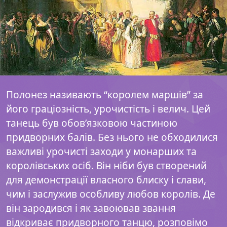
Полонез називають “королем маршів” за
його граціозність, урочистість і велич. Цей
танець був обов’язковою частиною
придворних балів. Без нього не обходилися
важливі урочисті заходи у монарших та
королівських осіб. Він ніби був створений
для демонстрації власного блиску і слави,
чим і заслужив особливу любов королів. Де
він зародився і як завоював звання
відкриває придворного танцю, розповімо