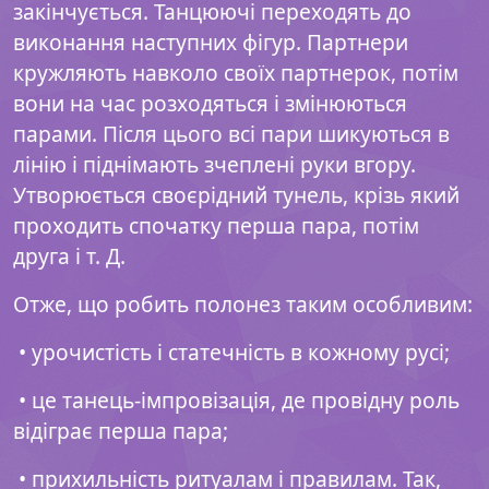
закінчується. Танцюючі переходять до
виконання наступних фігур. Партнери
кружляють навколо своїх партнерок, потім
вони на час розходяться і змінюються
парами. Після цього всі пари шикуються в
лінію і піднімають зчеплені руки вгору.
Утворюється своєрідний тунель, крізь який
проходить спочатку перша пара, потім
друга і т. Д.
Отже, що робить полонез таким особливим:
• урочистість і статечність в кожному русі;
• це танець-імпровізація, де провідну роль
відіграє перша пара;
• прихильність ритуалам і правилам. Так,