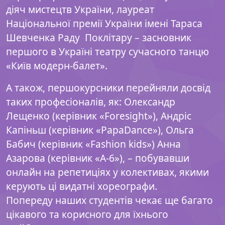
діяч мистецтв України, лауреат
Національної премії України імені Тараса
Шевченка Раду
Поклітару – засновник
першого в Україні театру сучасного танцю
«Київ модерн-балет».
А також, першокурсники перейняли досвід
таких професіоналів, як: Олександр
Лещенко (керівник «Foresight»), Андріс
Капіньш (керівник «PapaDance»), Ольга
Бабич (керівник «Fashion kids») Анна
Азарова (керівник «А-6»), – побувавши
онлайн на репетиціях у колективах, якими
керують ці видатні хореографи.
Попереду наших студентів чекає ще багато
цікавого та корисного для їхнього