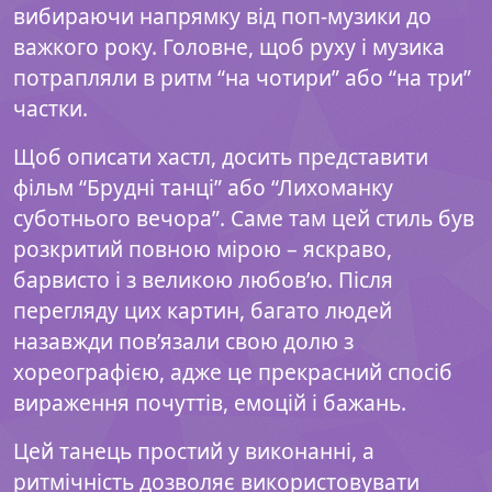
вибираючи напрямку від поп-музики до
важкого року. Головне, щоб руху і музика
потрапляли в ритм “на чотири” або “на три”
частки.
Щоб описати хастл, досить представити
фільм “Брудні танці” або “Лихоманку
суботнього вечора”. Саме там цей стиль був
розкритий повною мірою – яскраво,
барвисто і з великою любов’ю. Після
перегляду цих картин, багато людей
назавжди пов’язали свою долю з
хореографією, адже це прекрасний спосіб
вираження почуттів, емоцій і бажань.
Цей танець простий у виконанні, а
ритмічність дозволяє використовувати