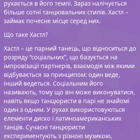
рухається в його темпі. Зараз налічується
більше сотні танцювальних стилів. Хастл –
займає почесне місце серед них.
Що таке Хастл?
Хастл – це парний танець, що відноситься до
розряду “соціальних”, що базується на
імпровізації партнерів, взаємодія між якими
відбувається за принципом: один веде,
інший ведеться. Соціальним його
називають, тому що він може виконуватися,
навіть якщо танцюристи в парі не знайомі
один з одним. У рухах використовуються
елементи диско і латиноамериканських
танців. Сучасні танцюристи
експериментують з різною музикою,