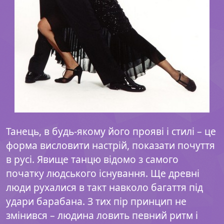
Танець, в будь-якому його прояві і стилі – це
форма висловити настрій, показати почуття
в русі. Явище танцю відомо з самого
початку людського існування. Ще древні
люди рухалися в такт навколо багаття під
удари барабана. З тих пір принцип не
змінився – людина ловить певний ритм і