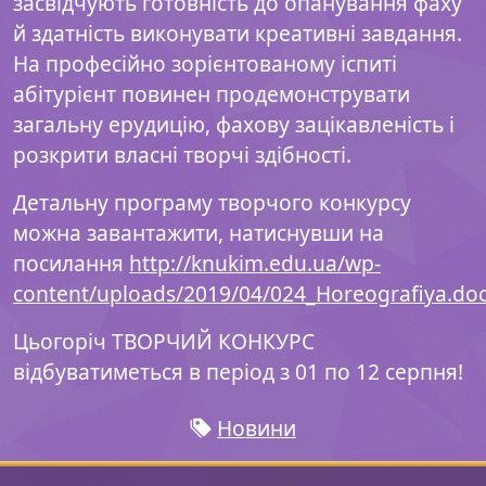
засвідчують готовність до опанування фаху
й здатність виконувати креативні завдання.
На професійно зорієнтованому іспиті
абітурієнт повинен продемонструвати
загальну ерудицію, фахову зацікавленість і
розкрити власні творчі здібності.
Детальну програму творчого конкурсу
можна завантажити, натиснувши на
посилання
http://knukim.edu.ua/wp-
content/uploads/2019/04/024_Horeografiya.do
Цьогоріч ТВОРЧИЙ КОНКУРС
відбуватиметься в період з 01 по 12 серпня!
Новини