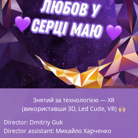
Знятий за технологією — XR
(використавши 3D, Led Cude, VR) 🙌🏼
Director: Dmitriy Guk
Director assistant: Михайло Харченко