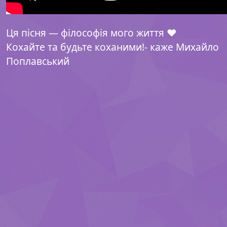
Ця пісня — філософія мого життя ❤️
Кохайте та будьте коханими!- каже Михайло
Поплавський