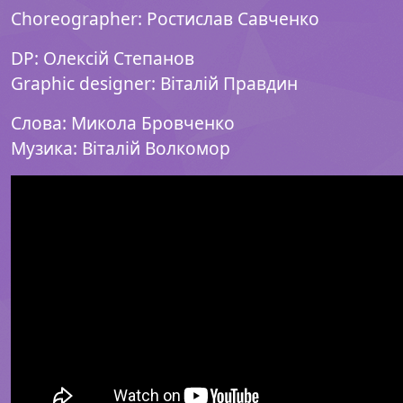
Choreographer: Ростислав Савченко
DP: Олексій Степанов
Graphic designer: Віталій Правдин
Слова: Микола Бровченко
Музика: Віталій Волкомор