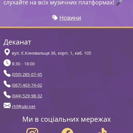
слухайте на всіх музичних платформах! 🎤
Новини
Деканат
вул. Є.Коновальця 36, корп. 1, каб. 105
8:30 - 18:00
(050) 285-07-45
(067) 403-74-02
(044) 529-98-32
rhf@ukr.net
Ми в соціальних мережах