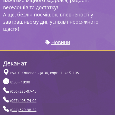
Бажаємо міцного здоров’я, радості,
веселощів та достатку!
А ще, безліч посмішок, впевненості у
завтрашньому дні, успіхів і неосяжного
щастя!
Новини
Деканат
вул. Є.Коновальця 36, корп. 1, каб. 105
8:30 - 18:00
(050) 285-07-45
(067) 403-74-02
(044) 529-98-32