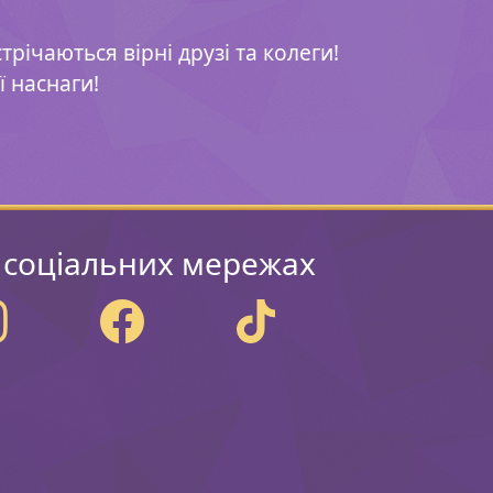
річаються вірні друзі та колеги!
ї наснаги!
 соціальних мережах