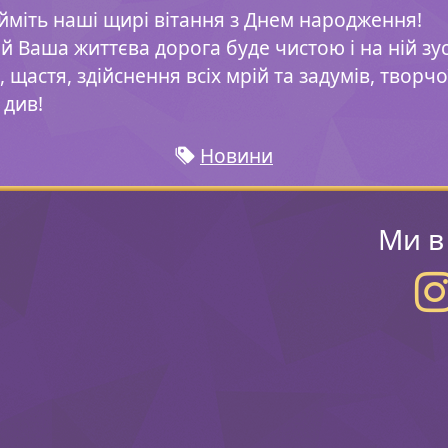
міть наші щирі вітання з Днем народження!
й Ваша життєва дорога буде чистою і на ній зуст
 щастя, здійснення всіх мрій та задумів, творчо
 див!
Новини
Ми в