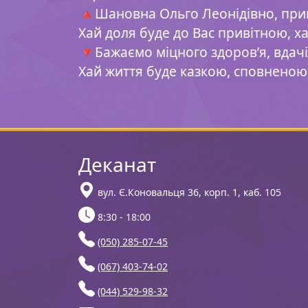
🔺
Шановна Ольго Леонідівно, прий
Хай доля буде до Вас привітною, ха
🔻
Бажаємо міцного здоров’я, вдачі,
Хай життя буде казкою, сповненою
Деканат
вул. Є.Коновальця 36, корп. 1, каб. 105
8:30 - 18:00
(050) 285-07-45
(067) 403-74-02
(044) 529-98-32