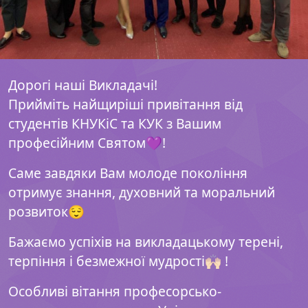
Дорогі наші Викладачі!
Прийміть найщиріші привітання від
студентів КНУКіС та КУК з Вашим
професійним Святом💜!
Саме завдяки Вам молоде покоління
отримує знання, духовний та моральний
розвиток😌
Бажаємо успіхів на викладацькому терені,
терпіння і безмежної мудрості🙌🏻 !
Особливі вітання професорсько-