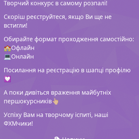
Творчий конкурс в самому розпалі!
Скоріш реєструйтеся, якщо Ви ще не
встигли!
Обирайте формат проходження самостійно:
🏫Офлайн
💻Онлайн
Посилання на реєстрацію в шапці профілю
💟
А поки дивіться враження майбутніх
першокурсників👆🏼
Успіху Вам на творчому іспиті, наші
ФХМчики!