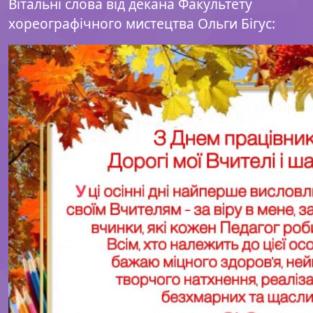
Вітальні слова від декана Факультету
хореографічного мистецтва Ольги Бігус: