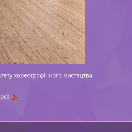
ультету хореографічного мистецтва
і! 💃🏻