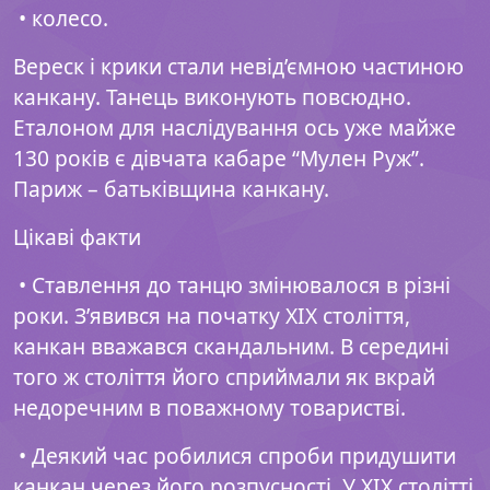
• колесо.
Вереск і крики стали невід’ємною частиною
канкану. Танець виконують повсюдно.
Еталоном для наслідування ось уже майже
130 років є дівчата кабаре “Мулен Руж”.
Париж – батьківщина канкану.
Цікаві факти
• Ставлення до танцю змінювалося в різні
роки. З’явився на початку XIX століття,
канкан вважався скандальним. В середині
того ж століття його сприймали як вкрай
недоречним в поважному товаристві.
• Деякий час робилися спроби придушити
канкан через його розпусності. У XIX столітті