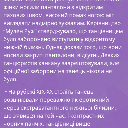
жінки носили панталони з відкритим
пахових швом, високий помах ногою міг
виглядати надмірно зухвалим. Керівництво
“Мулен Руж” стверджувало, що танцівницям
було заборонено виступати у відкритому
нижній білизні. Однак докази того, що вони
носили закриті панталони, відсутні. Деяких
танцюристів канкану заарештовували, але
офіційної заборони на танець ніколи не
було.
• На рубежі XIX-XX століть танець
розцінювали переважно як еротичний
через екстравагантного нижньої білизни,
що з’явився на той час, і контрастних
чорних панчіх. Танцівниці вище