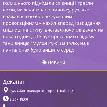
колишнього піднімали спідниці і трясли
ними, включали в постановку рух, яке
вважалося особливо зухвалим і
провокаційним – нахил вперед і закидання
спідниці на спину, виставляючи глядачам на
показ сідниці. Це рух прославило відому
танцівницю “Мулен Руж” Ла Гулю, на її
панталонах було вишито серце.
Новини
Деканат
вул. Є.Коновальця 36, корп. 1, каб. 105
8:30 - 18:00