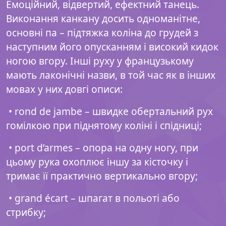
Емоційний, відвертий, ефектний танець.
Виконання канкану досить одноманітне,
основні па – підтяжка коліна до грудей з
наступним його опусканням і високий кидок
ногою вгору. Інші руху у французькому
мають лаконічні назви, в той час як в інших
мовах у них довгі описи:
• rond de jambe – швидке обертальний рух
гомілкою при піднятому коліні і спідниці;
• port d’armes – опора на одну ногу, при
цьому рука охоплює іншу за кісточку і
тримає її практично вертикально вгору;
• grand écart – шпагат в польоті або
стрибку;